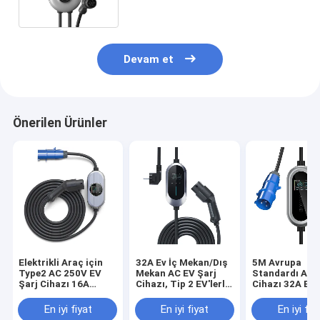
İstasyonu
Devam et
Önerilen Ürünler
Elektrikli Araç için
32A Ev İç Mekan/Dış
5M Avrupa
Type2 AC 250V EV
Mekan AC EV Şarj
Standardı AC 
Şarj Cihazı 16A
Cihazı, Tip 2 EV'lerle
Cihazı 32A Elek
Ayarlama Akımı Şarj
Uyumlu Elektrikli
Araç Hızlı Şarj
Yığını
Araç Şarj İstasyonu
Ev Kullanımı
En iyi fiyat
En iyi fiyat
En iyi fiy