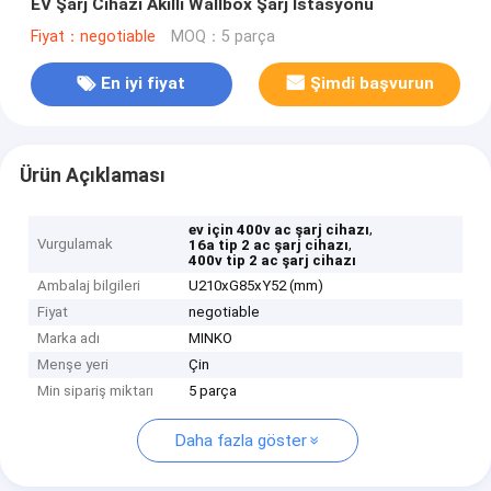
EV Şarj Cihazı Akıllı Wallbox Şarj İstasyonu
Fiyat：negotiable
MOQ：5 parça
En iyi fiyat
Şimdi başvurun
Ürün Açıklaması
,
ev için 400v ac şarj cihazı
Vurgulamak
,
16a tip 2 ac şarj cihazı
400v tip 2 ac şarj cihazı
Ambalaj bilgileri
U210xG85xY52 (mm)
Fiyat
negotiable
Marka adı
MINKO
Menşe yeri
Çin
Min sipariş miktarı
5 parça
Daha fazla göster