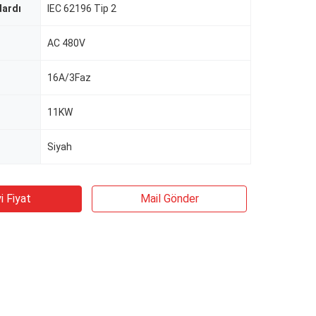
dardı
IEC 62196 Tip 2
AC 480V
16A/3Faz
11KW
Siyah
i Fiyat
Mail Gönder