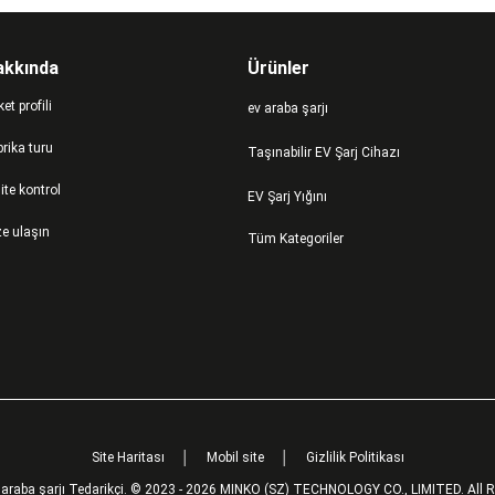
akkında
Ürünler
ket profili
ev araba şarjı
rika turu
Taşınabilir EV Şarj Cihazı
ite kontrol
EV Şarj Yığını
ze ulaşın
Tüm Kategoriler
Site Haritası
│
Mobil site
│
Gizlilik Politikası
ev araba şarjı Tedarikçi. © 2023 - 2026 MINKO (SZ) TECHNOLOGY CO., LIMITED. All 