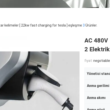
ar kelimeler [ 22kw fast charging for tesla ] eşleşme
3
Ürünler.
AC 480V E
2 Elektri
fiyat:
negotiable
Yönetici stan
Anma gerilimi
Anma akımı
Anma gücü