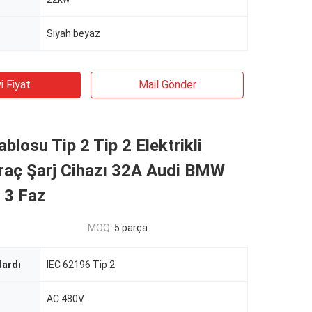
Siyah beyaz
i Fiyat
Mail Gönder
blosu Tip 2 Tip 2 Elektrikli
raç Şarj Cihazı 32A Audi BMW
n 3 Faz
MOQ:
5 parça
dardı
IEC 62196 Tip 2
AC 480V