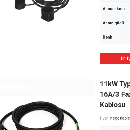
Anma akımı
Anma gücü
Renk
En Iy
11kW Type
16A/3 Fa
Kablosu
fiyat:
negotiable