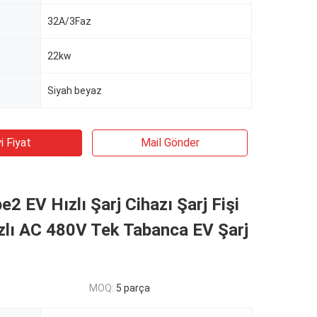
32A/3Faz
22kw
Siyah beyaz
i Fiyat
Mail Gönder
2 EV Hızlı Şarj Cihazı Şarj Fişi
zlı AC 480V Tek Tabanca EV Şarj
MOQ:
5 parça