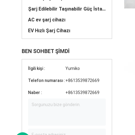
Şarj Edilebilir Taşınabilir Güç İstasyonu
AC ev şarj cihazı
EV Hızlı Şarj Cihazı
BEN SOHBET ŞIMDI
İlgili kişi :
Yumiko
Telefon numarası :
+8613539872669
Naber :
+8613539872669