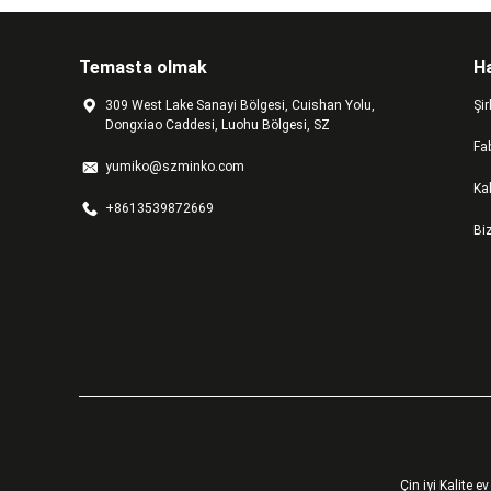
Temasta olmak
H
309 West Lake Sanayi Bölgesi, Cuishan Yolu,
Şir
Dongxiao Caddesi, Luohu Bölgesi, SZ
Fab
yumiko@szminko.com
Kal
+8613539872669
Bi
Çin iyi Kalite 