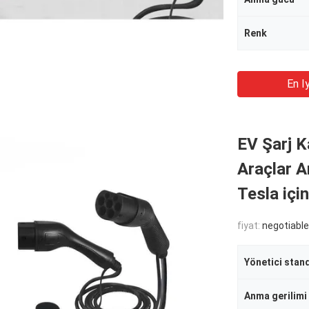
Renk
En Iy
EV Şarj Ka
Araçlar A
Tesla içi
fiyat:
negotiable
Yönetici stan
Anma gerilimi