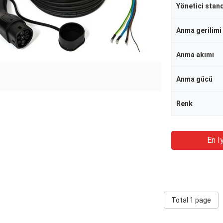
Yönetici stan
Anma gerilimi
Anma akımı
Anma gücü
Renk
En Iy
Total 1 page