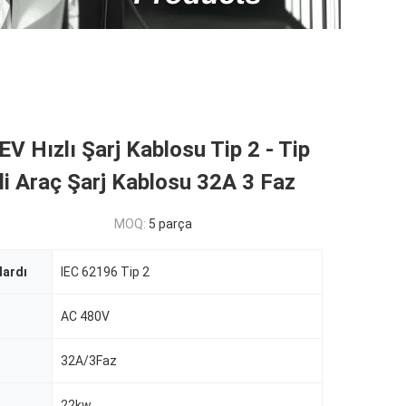
V Hızlı Şarj Kablosu Tip 2 - Tip
kli Araç Şarj Kablosu 32A 3 Faz
MOQ:
5 parça
dardı
IEC 62196 Tip 2
AC 480V
32A/3Faz
22kw